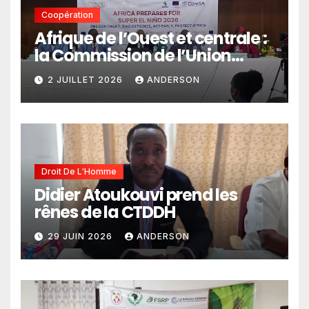
Coopération
Afrique de l’Ouest et centrale :
la Commission de l’Union
africaine veut renforcer
2 JUILLET 2026
ANDERSON
l’intégration des services
climatiques dans les
politiques publiques
Droit De L'Homme
Didier Atoukouvi prend les
rênes de la CTDDH
29 JUIN 2026
ANDERSON