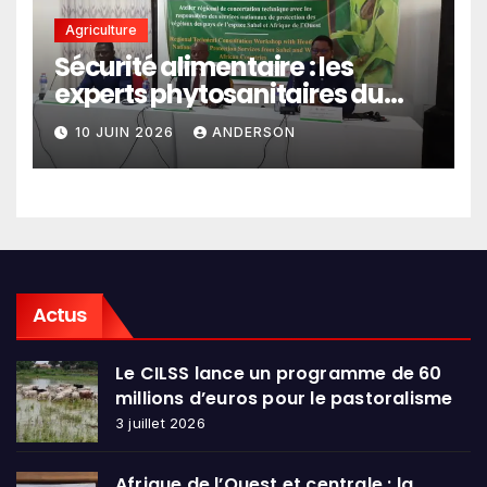
Agriculture
Sécurité alimentaire : les
experts phytosanitaires du
Sahel et d’Afrique de l’Ouest
10 JUIN 2026
ANDERSON
en conclave à Lomé
Actus
Le CILSS lance un programme de 60
millions d’euros pour le pastoralisme
3 juillet 2026
Afrique de l’Ouest et centrale : la