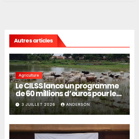
Autres articles
Agriculture
Le CILSS lance un programme
de 60 millions d’euros pour le
pastoralisme
3 JUILLET 2026
ANDERSON