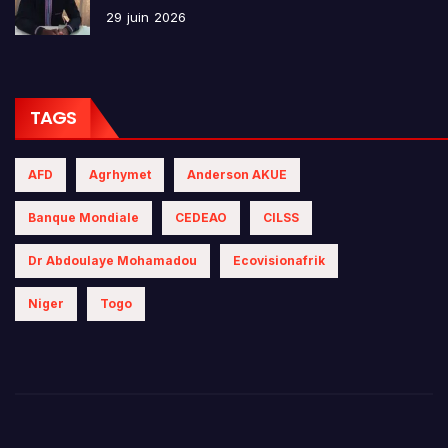
29 juin 2026
TAGS
AFD
Agrhymet
Anderson AKUE
Banque Mondiale
CEDEAO
CILSS
Dr Abdoulaye Mohamadou
Ecovisionafrik
Niger
Togo