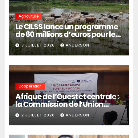
Agriculture
Le CILSS lance un programme
de 60 millions d’euros pour le
pastoralisme
3 JUILLET 2026
ANDERSON
Coopération
Afrique de l’Ouest et centrale :
la Commission de l’Union
africaine veut renforcer
2 JUILLET 2026
ANDERSON
l’intégration des services
climatiques dans les
politiques publiques