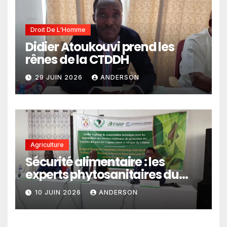
Droit De L'Homme
Didier Atoukouvi prend les
rênes de la CTDDH
29 JUIN 2026
ANDERSON
Agriculture
Sécurité alimentaire : les
experts phytosanitaires du
Sahel et d’Afrique de l’Ouest
10 JUIN 2026
ANDERSON
en conclave à Lomé