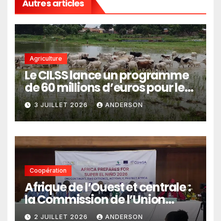
Autres articles
Agriculture
Le CILSS lance un programme
de 60 millions d’euros pour le
pastoralisme
3 JUILLET 2026
ANDERSON
Coopération
Afrique de l’Ouest et centrale :
la Commission de l’Union
africaine veut renforcer
2 JUILLET 2026
ANDERSON