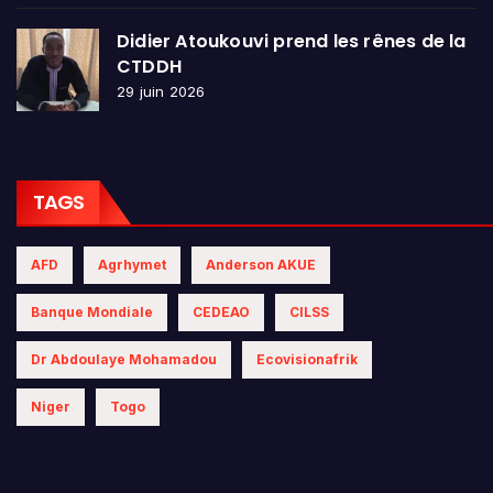
Didier Atoukouvi prend les rênes de la
CTDDH
29 juin 2026
TAGS
AFD
Agrhymet
Anderson AKUE
Banque Mondiale
CEDEAO
CILSS
Dr Abdoulaye Mohamadou
Ecovisionafrik
Niger
Togo