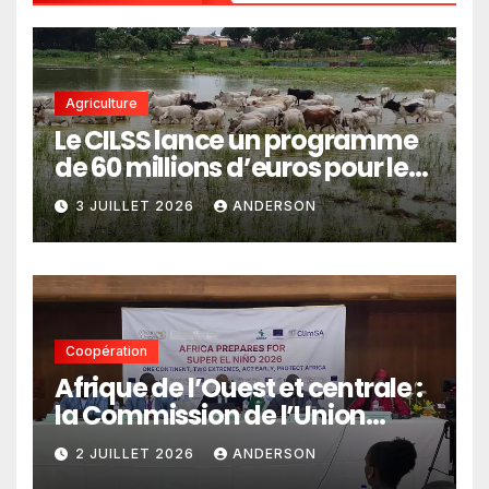
Agriculture
Le CILSS lance un programme
de 60 millions d’euros pour le
pastoralisme
3 JUILLET 2026
ANDERSON
Coopération
Afrique de l’Ouest et centrale :
la Commission de l’Union
africaine veut renforcer
2 JUILLET 2026
ANDERSON
l’intégration des services