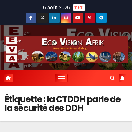
Skip
6 août 2026
11h11
to
content
Étiquette :
la CTDDH parle de
la sécurité des DDH