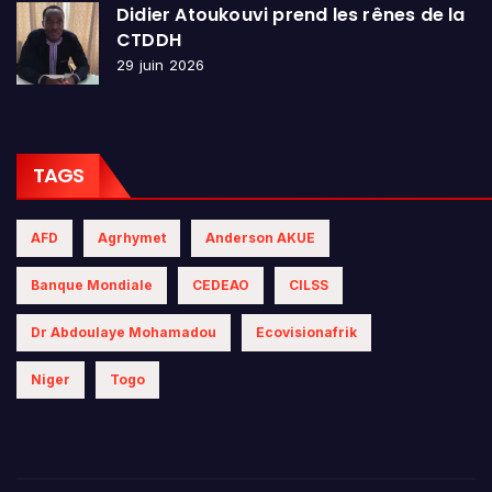
Didier Atoukouvi prend les rênes de la
CTDDH
29 juin 2026
TAGS
AFD
Agrhymet
Anderson AKUE
Banque Mondiale
CEDEAO
CILSS
Dr Abdoulaye Mohamadou
Ecovisionafrik
Niger
Togo