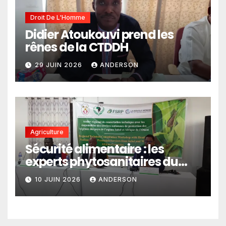
Droit De L'Homme
Didier Atoukouvi prend les
rênes de la CTDDH
29 JUIN 2026
ANDERSON
Agriculture
Sécurité alimentaire : les
experts phytosanitaires du
Sahel et d’Afrique de l’Ouest
10 JUIN 2026
ANDERSON
en conclave à Lomé