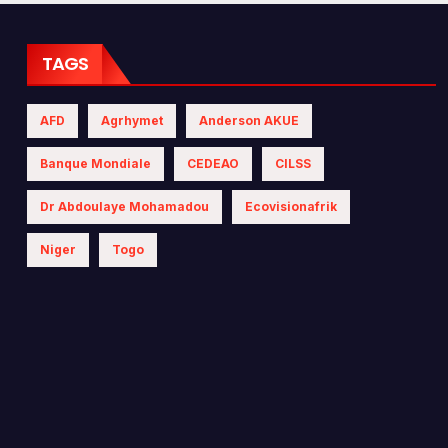
 les politiques
iques
TAGS
AFD
Agrhymet
Anderson AKUE
Banque Mondiale
CEDEAO
CILSS
Dr Abdoulaye Mohamadou
Ecovisionafrik
Niger
Togo