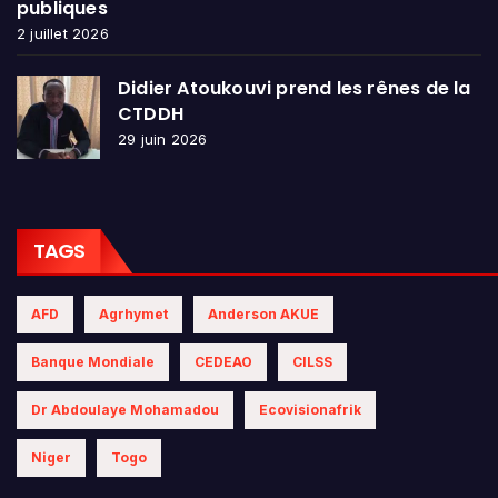
publiques
2 juillet 2026
Didier Atoukouvi prend les rênes de la
CTDDH
29 juin 2026
TAGS
AFD
Agrhymet
Anderson AKUE
Banque Mondiale
CEDEAO
CILSS
Dr Abdoulaye Mohamadou
Ecovisionafrik
Niger
Togo