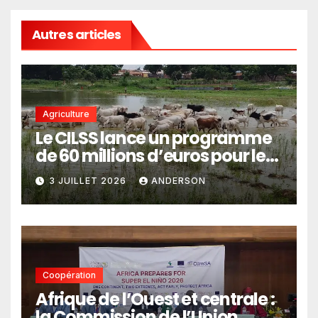
Autres articles
Agriculture
Le CILSS lance un programme
de 60 millions d’euros pour le
pastoralisme
3 JUILLET 2026
ANDERSON
Coopération
Afrique de l’Ouest et centrale :
la Commission de l’Union