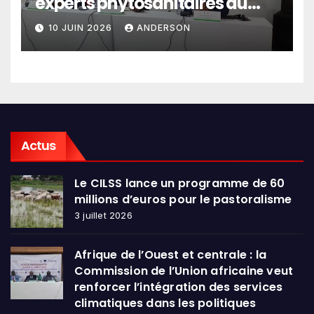
experts phytosanitaires du
Sahel et d’Afrique de l’Ouest
10 JUIN 2026
ANDERSON
en conclave à Lomé
Actus
Le CILSS lance un programme de 60
millions d’euros pour le pastoralisme
3 juillet 2026
Afrique de l’Ouest et centrale : la
Commission de l’Union africaine veut
renforcer l’intégration des services
climatiques dans les politiques