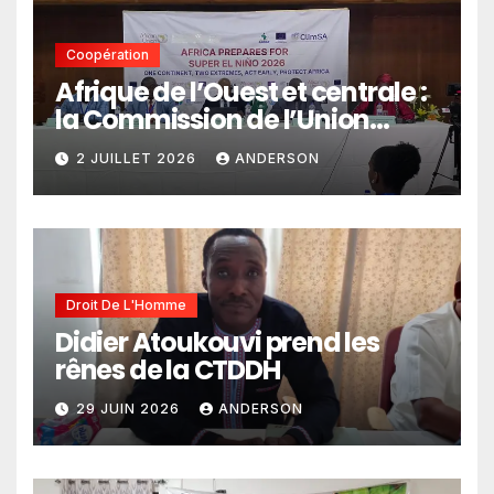
Coopération
Afrique de l’Ouest et centrale :
la Commission de l’Union
africaine veut renforcer
2 JUILLET 2026
ANDERSON
l’intégration des services
climatiques dans les
politiques publiques
Droit De L'Homme
Didier Atoukouvi prend les
rênes de la CTDDH
29 JUIN 2026
ANDERSON