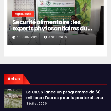
Agriculture
Sécurité alimentaire : les
experts phytosanitaires du
Sahel et d’Afrique de l’Ouest
10 JUIN 2026
ANDERSON
en conclave à Lomé
Actus
Le CILSS lance un programme de 60
millions d’euros pour le pastoralisme
3 juillet 2026