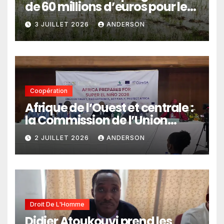
de 60 millions d’euros pour le
pastoralisme
3 JUILLET 2026
ANDERSON
Coopération
Afrique de l’Ouest et centrale :
la Commission de l’Union
africaine veut renforcer
2 JUILLET 2026
ANDERSON
l’intégration des services
climatiques dans les
politiques publiques
Droit De L'Homme
Didier Atoukouvi prend les