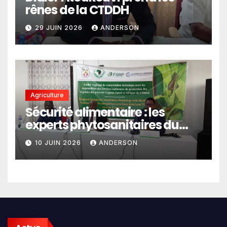
rênes de la CTDDH
29 JUIN 2026
ANDERSON
Agriculture
Sécurité alimentaire : les
experts phytosanitaires du
Sahel et d’Afrique de l’Ouest
10 JUIN 2026
ANDERSON
en conclave à Lomé