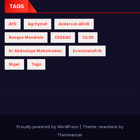
TAGS
AFD
Agrhymet
Anderson AKUE
Banque Mondiale
CEDEAO
CILSS
Dr Abdoulaye Mohamadou
Ecovisionafrik
Niger
Togo
Proudly powered by WordPress
|
Theme: newstack by
Themeansar
.