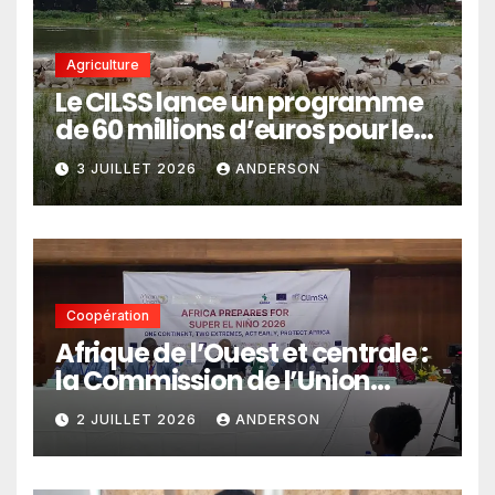
Agriculture
Le CILSS lance un programme
de 60 millions d’euros pour le
pastoralisme
3 JUILLET 2026
ANDERSON
Coopération
Afrique de l’Ouest et centrale :
la Commission de l’Union
africaine veut renforcer
2 JUILLET 2026
ANDERSON
l’intégration des services
climatiques dans les
politiques publiques