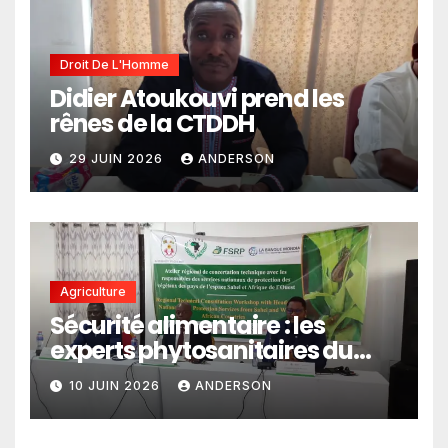
Droit De L'Homme
Didier Atoukouvi prend les
rênes de la CTDDH
29 JUIN 2026
ANDERSON
Agriculture
Sécurité alimentaire : les
experts phytosanitaires du
Sahel et d’Afrique de l’Ouest
10 JUIN 2026
ANDERSON
en conclave à Lomé