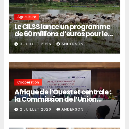
Agriculture
Le CILSS lance un programme
de 60 millions d’euros pour le
pastoralisme
3 JUILLET 2026
ANDERSON
Coopération
Afrique de l’Ouest et centrale :
la Commission de l’Union
africaine veut renforcer
2 JUILLET 2026
ANDERSON
l’intégration des services
climatiques dans les
politiques publiques