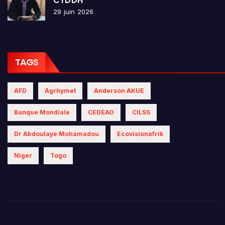
CTDDH
29 juin 2026
TAGS
AFD
Agrhymet
Anderson AKUE
Banque Mondiale
CEDEAO
CILSS
Dr Abdoulaye Mohamadou
Ecovisionafrik
Niger
Togo