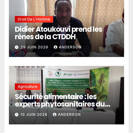
Droit De L'Homme
Didier Atoukouvi prend les
rênes de la CTDDH
29 JUIN 2026
ANDERSON
Agriculture
Sécurité alimentaire : les
experts phytosanitaires du
Sahel et d’Afrique de l’Ouest
10 JUIN 2026
ANDERSON
en conclave à Lomé