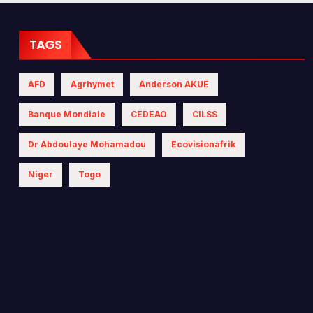
 les politiques
iques
TAGS
AFD
Agrhymet
Anderson AKUE
Banque Mondiale
CEDEAO
CILSS
Dr Abdoulaye Mohamadou
Ecovisionafrik
Niger
Togo