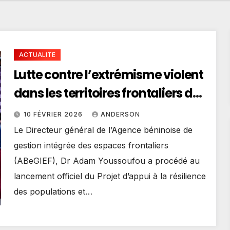
ACTUALITE
Lutte contre l’extrémisme violent
dans les territoires frontaliers du
Golfe de Guinée: le projet PARCIT
10 FÉVRIER 2026
ANDERSON
lancé à Cotonou
Le Directeur général de l’Agence béninoise de
gestion intégrée des espaces frontaliers
(ABeGIEF), Dr Adam Youssoufou a procédé au
lancement officiel du Projet d’appui à la résilience
des populations et…