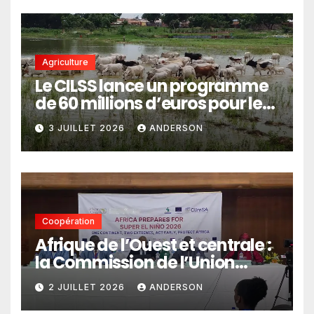
Agriculture
Le CILSS lance un programme
de 60 millions d’euros pour le
pastoralisme
3 JUILLET 2026
ANDERSON
Coopération
Afrique de l’Ouest et centrale :
la Commission de l’Union
africaine veut renforcer
2 JUILLET 2026
ANDERSON
l’intégration des services