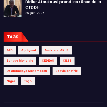
Didier Atoukouvi prend les rênes de la
CTDDH
29 juin 2026
TAGS
AFD
Agrhymet
Anderson AKUE
Banque Mondiale
CEDEAO
CILSS
Dr Abdoulaye Mohamadou
Ecovisionafrik
Niger
Togo