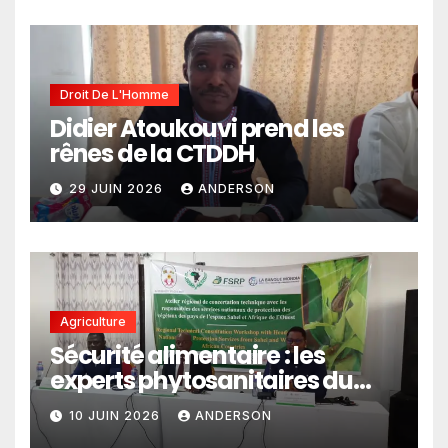
climatiques dans les
politiques publiques
Droit De L'Homme
Didier Atoukouvi prend les
rênes de la CTDDH
29 JUIN 2026
ANDERSON
Agriculture
Sécurité alimentaire : les
experts phytosanitaires du
Sahel et d’Afrique de l’Ouest
10 JUIN 2026
ANDERSON
en conclave à Lomé