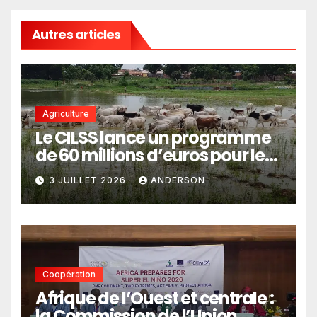
Autres articles
Agriculture
Le CILSS lance un programme
de 60 millions d’euros pour le
pastoralisme
3 JUILLET 2026
ANDERSON
Coopération
Afrique de l’Ouest et centrale :
la Commission de l’Union