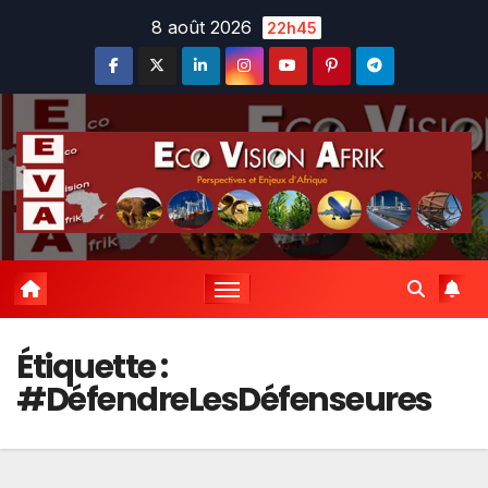
Skip
8 août 2026
22h45
to
content
Étiquette :
#DéfendreLesDéfenseures