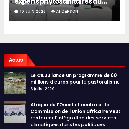
experts phytosanitaires du
Sahel et d’Afrique de l’Ouest
10 JUIN 2026
ANDERSON
en conclave à Lomé
Actus
Le CILSS lance un programme de 60
millions d’euros pour le pastoralisme
3 juillet 2026
Afrique de l’Ouest et centrale : la
Commission de l’Union africaine veut
renforcer l’intégration des services
climatiques dans les politiques