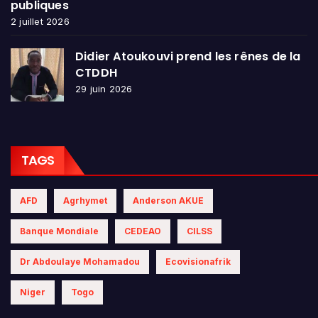
publiques
2 juillet 2026
Didier Atoukouvi prend les rênes de la
CTDDH
29 juin 2026
TAGS
AFD
Agrhymet
Anderson AKUE
Banque Mondiale
CEDEAO
CILSS
Dr Abdoulaye Mohamadou
Ecovisionafrik
Niger
Togo