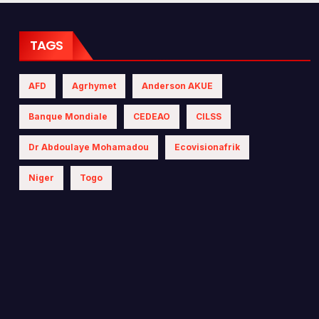
 les politiques
iques
TAGS
AFD
Agrhymet
Anderson AKUE
Banque Mondiale
CEDEAO
CILSS
Dr Abdoulaye Mohamadou
Ecovisionafrik
Niger
Togo