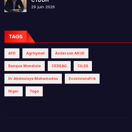
CTDDH
29 juin 2026
TAGS
AFD
Agrhymet
Anderson AKUE
Banque Mondiale
CEDEAO
CILSS
Dr Abdoulaye Mohamadou
Ecovisionafrik
Niger
Togo