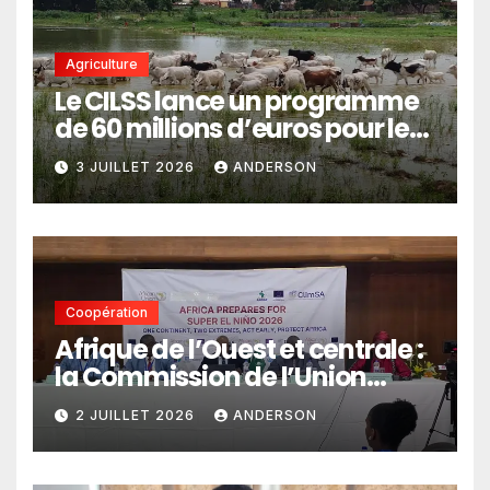
Agriculture
Le CILSS lance un programme
de 60 millions d’euros pour le
pastoralisme
3 JUILLET 2026
ANDERSON
Coopération
Afrique de l’Ouest et centrale :
la Commission de l’Union
africaine veut renforcer
2 JUILLET 2026
ANDERSON
l’intégration des services
climatiques dans les
politiques publiques