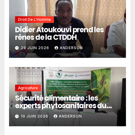
Droit De L'Homme
Didier Atoukouvi prend les
rênes de la CTDDH
29 JUIN 2026
ANDERSON
Agriculture
Sécurité alimentaire : les
experts phytosanitaires du
Sahel et d’Afrique de l’Ouest
10 JUIN 2026
ANDERSON
en conclave à Lomé