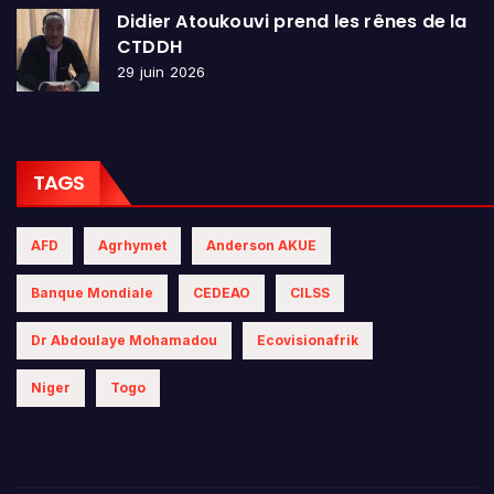
Didier Atoukouvi prend les rênes de la
CTDDH
29 juin 2026
TAGS
AFD
Agrhymet
Anderson AKUE
Banque Mondiale
CEDEAO
CILSS
Dr Abdoulaye Mohamadou
Ecovisionafrik
Niger
Togo