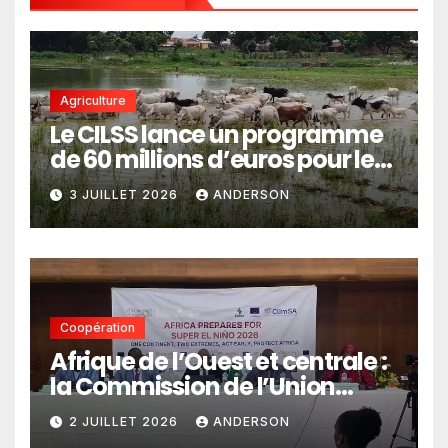
Agriculture
Le CILSS lance un programme
de 60 millions d’euros pour le
pastoralisme
3 JUILLET 2026
ANDERSON
Coopération
Afrique de l’Ouest et centrale :
la Commission de l’Union
africaine veut renforcer
2 JUILLET 2026
ANDERSON
l’intégration des services