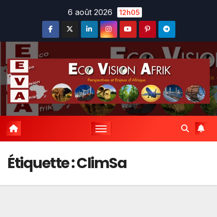
Skip
6 août 2026
12h05
to
content
Étiquette :
ClimSa