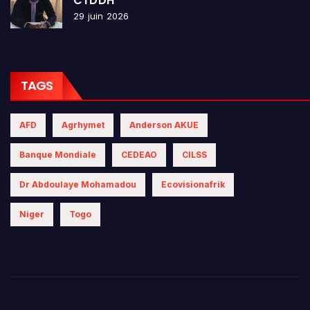
CTDDH
29 juin 2026
TAGS
AFD
Agrhymet
Anderson AKUE
Banque Mondiale
CEDEAO
CILSS
Dr Abdoulaye Mohamadou
Ecovisionafrik
Niger
Togo