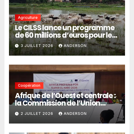
Agriculture
Le CILSS lance un programme
de 60 millions d’euros pour le
pastoralisme
3 JUILLET 2026
ANDERSON
Coopération
Afrique de l’Ouest et centrale :
la Commission de l’Union
africaine veut renforcer
2 JUILLET 2026
ANDERSON
l’intégration des services
climatiques dans les
politiques publiques