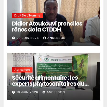
Droit De L'Homme
Didier Atoukouvi prend les
rênes de la CTDDH
29 JUIN 2026
ANDERSON
Agriculture
Sécurité alimentaire : les
experts phytosanitaires du
Sahel et d’Afrique de l’Ouest
10 JUIN 2026
ANDERSON
en conclave à Lomé