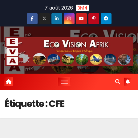
Skip
7 août 2026
3h14
to
content
Étiquette :
CFE