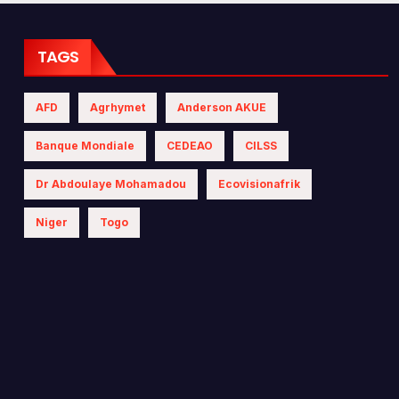
 les politiques
iques
TAGS
AFD
Agrhymet
Anderson AKUE
Banque Mondiale
CEDEAO
CILSS
Dr Abdoulaye Mohamadou
Ecovisionafrik
Niger
Togo