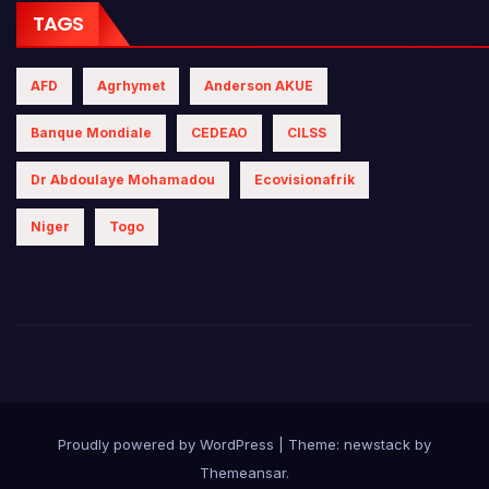
TAGS
AFD
Agrhymet
Anderson AKUE
Banque Mondiale
CEDEAO
CILSS
Dr Abdoulaye Mohamadou
Ecovisionafrik
Niger
Togo
Proudly powered by WordPress
|
Theme: newstack by
Themeansar
.