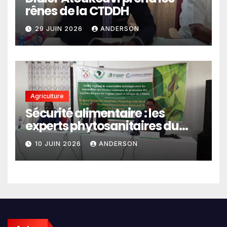
rênes de la CTDDH
29 JUIN 2026
ANDERSON
Agriculture
Sécurité alimentaire : les
experts phytosanitaires du
Sahel et d’Afrique de l’Ouest
10 JUIN 2026
ANDERSON
en conclave à Lomé