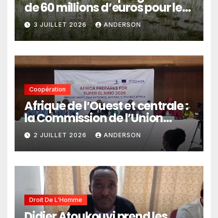
de 60 millions d’euros pour le
pastoralisme
3 JUILLET 2026
ANDERSON
Coopération
Afrique de l’Ouest et centrale :
la Commission de l’Union
africaine veut renforcer
2 JUILLET 2026
ANDERSON
l’intégration des services
climatiques dans les
politiques publiques
Droit De L'Homme
Didier Atoukouvi prend les