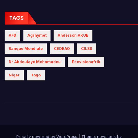
TAGS
AFD
Agrhymet
Anderson AKUE
Banque Mondiale
CEDEAO
CILSS
Dr Abdoulaye Mohamadou
Ecovisionafrik
Niger
Togo
Proudly powered by WordPress
|
Theme: newstack by