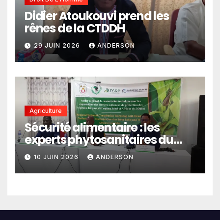
Didier Atoukouvi prend les
rênes de la CTDDH
29 JUIN 2026
ANDERSON
Agriculture
Sécurité alimentaire : les
experts phytosanitaires du
Sahel et d’Afrique de l’Ouest
10 JUIN 2026
ANDERSON
en conclave à Lomé