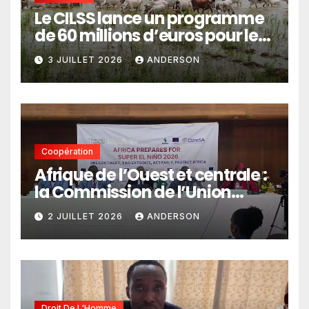
Le CILSS lance un programme
de 60 millions d’euros pour le
pastoralisme
3 JUILLET 2026
ANDERSON
Coopération
Afrique de l’Ouest et centrale :
la Commission de l’Union
africaine veut renforcer
2 JUILLET 2026
ANDERSON
l’intégration des services
climatiques dans les
politiques publiques
Droit De L'Homme