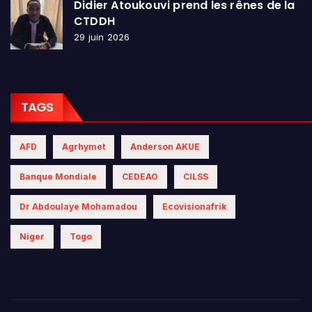
Didier Atoukouvi prend les rênes de la
CTDDH
29 juin 2026
TAGS
AFD
Agrhymet
Anderson AKUE
Banque Mondiale
CEDEAO
CILSS
Dr Abdoulaye Mohamadou
Ecovisionafrik
Niger
Togo