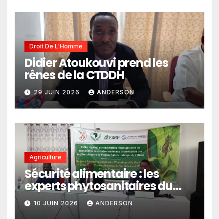
climatiques dans les
politiques publiques
Droit De L'Homme
Didier Atoukouvi prend les
rênes de la CTDDH
29 JUIN 2026
ANDERSON
Agriculture
Sécurité alimentaire : les
experts phytosanitaires du
Sahel et d’Afrique de l’Ouest
10 JUIN 2026
ANDERSON
en conclave à Lomé