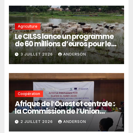
Agriculture
Le CILSS lance un programme
de 60 millions d’euros pour le
pastoralisme
3 JUILLET 2026
ANDERSON
Coopération
Afrique de l’Ouest et centrale :
la Commission de l’Union
africaine veut renforcer
2 JUILLET 2026
ANDERSON
l’intégration des services