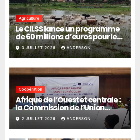
Agriculture
Le CILSS lance un programme
de 60 millions d’euros pour le
pastoralisme
3 JUILLET 2026
ANDERSON
Coopération
Afrique de l’Ouest et centrale :
la Commission de l’Union
africaine veut renforcer
2 JUILLET 2026
ANDERSON
l’intégration des services
climatiques dans les
politiques publiques