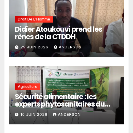
Droit De L'Homme
Didier Atoukouvi prend les
rênes de la CTDDH
29 JUIN 2026
ANDERSON
Agriculture
Sécurité alimentaire : les
experts phytosanitaires du
Sahel et d’Afrique de l’Ouest
10 JUIN 2026
ANDERSON
en conclave à Lomé