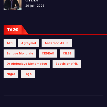
CTDDH
29 juin 2026
TAGS
AFD
Agrhymet
Anderson AKUE
Banque Mondiale
CEDEAO
CILSS
Dr Abdoulaye Mohamadou
Ecovisionafrik
Niger
Togo