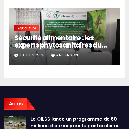
Agriculture
Sécurité alimentaire : les
experts phytosanitaires du
Sahel et d’Afrique de l’Ouest
10 JUIN 2026
ANDERSON
en conclave à Lomé
Actus
Le CILSS lance un programme de 60
millions d’euros pour le pastoralisme