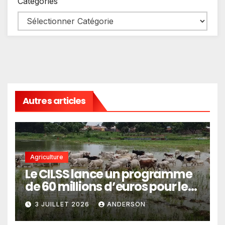
Catégories
Autres articles
Agriculture
Le CILSS lance un programme
de 60 millions d’euros pour le
pastoralisme
3 JUILLET 2026
ANDERSON