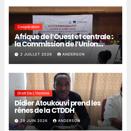
Coopération
Afrique de l’Ouest et centrale :
la Commission de l’Union
africaine veut renforcer
2 JUILLET 2026
ANDERSON
l’intégration des services
climatiques dans les
politiques publiques
Droit De L'Homme
Didier Atoukouvi prend les
rênes de la CTDDH
29 JUIN 2026
ANDERSON