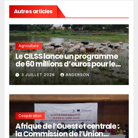
Autres articles
Agriculture
Le CILSS lance un programme
de 60 millions d’euros pour le
pastoralisme
3 JUILLET 2026
ANDERSON
Coopération
Afrique de l’Ouest et centrale :
la Commission de l’Union