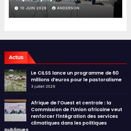
Sahel et d’Afrique de l’Ouest
10 JUIN 2026
ANDERSON
en conclave à Lomé
Actus
Le CILSS lance un programme de 60
millions d’euros pour le pastoralisme
3 juillet 2026
Afrique de l’Ouest et centrale : la
Commission de l’Union africaine veut
renforcer l’intégration des services
climatiques dans les politiques
publiques