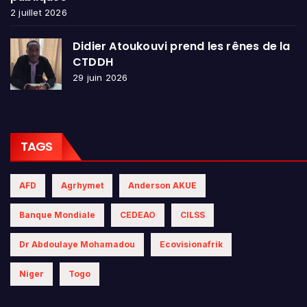
2 juillet 2026
Didier Atoukouvi prend les rênes de la
CTDDH
29 juin 2026
TAGS
AFD
Agrhymet
Anderson AKUE
Banque Mondiale
CEDEAO
CILSS
Dr Abdoulaye Mohamadou
Ecovisionafrik
Niger
Togo