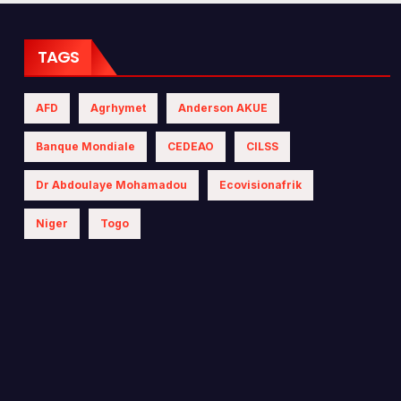
 les politiques
iques
TAGS
AFD
Agrhymet
Anderson AKUE
Banque Mondiale
CEDEAO
CILSS
Dr Abdoulaye Mohamadou
Ecovisionafrik
Niger
Togo