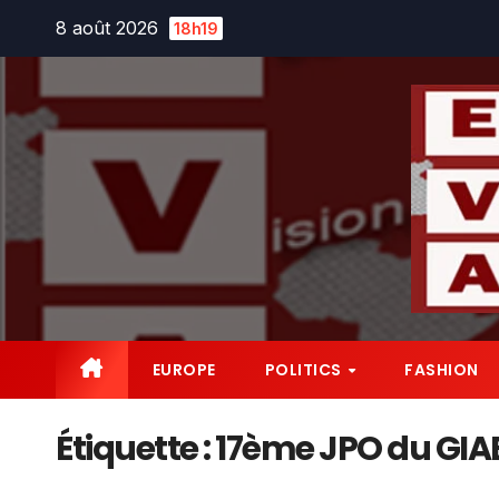
Skip
8 août 2026
18h19
to
content
EUROPE
POLITICS
FASHION
Étiquette :
17ème JPO du GIAB