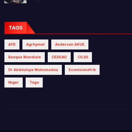
TAGS
AFD
Agrhymet
Anderson AKUE
Banque Mondiale
CEDEAO
CILSS
Dr Abdoulaye Mohamadou
Ecovisionafrik
Niger
Togo