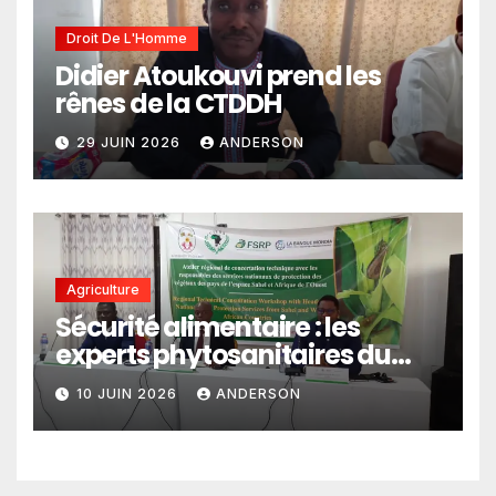
Droit De L'Homme
Didier Atoukouvi prend les
rênes de la CTDDH
29 JUIN 2026
ANDERSON
Agriculture
Sécurité alimentaire : les
experts phytosanitaires du
Sahel et d’Afrique de l’Ouest
10 JUIN 2026
ANDERSON
en conclave à Lomé